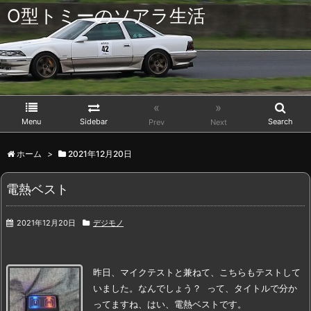
O型トミーのソアラ生活
«
»
Menu
Sidebar
Search
Prev
Next
ホーム
>
2021年12月20日
電熱ベスト
2021年12月20日
デジモノ
昨日、マイクテストと兼ねて、こちらもテストして
いました。
なんでしょう？
って、タイトルで分か
ってますね、
はい、電熱ベストです。