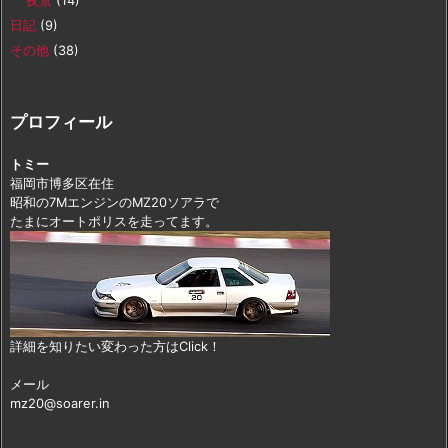
夜景
(14)
日記
(9)
その他
(38)
プロフィール
トミー
福岡市博多区在住
昭和の7MエンジンのMZ20ソアラで
たまにオートポリスを走ってます。
詳細を知りたい変わった方はClick！
メール
mz20@soarer.in