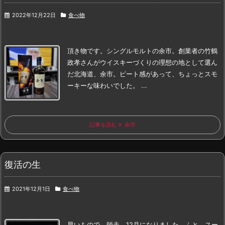
2022年12月22日
食べ物
頂き物です。
シングルモルトの余市。
創業者の竹鶴
政孝さんがウイスキーづくりの理想の地として選ん
だ
北海道、余市。
ピート感があって、ちょっとスモ
ーキーな味わいでした。 ...
記事を読む
余市
復活の生
2021年12月1日
食べ物
早いもので、師走、12月になりました。
ふと、スー