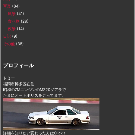
写真
(84)
風景
(41)
食べ物
(29)
夜景
(14)
日記
(9)
その他
(38)
プロフィール
トミー
福岡市博多区在住
昭和の7MエンジンのMZ20ソアラで
たまにオートポリスを走ってます。
詳細を知りたい変わった方はClick！