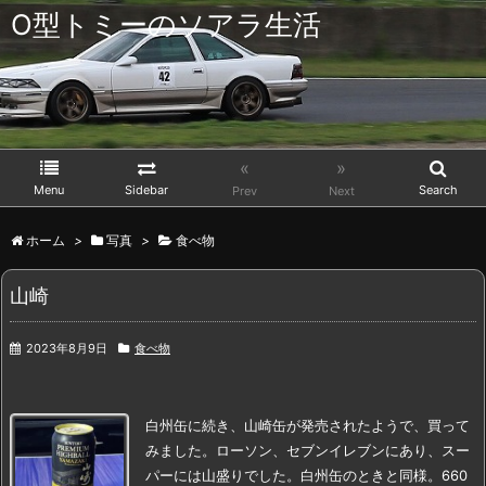
O型トミーのソアラ生活
«
»
Menu
Sidebar
Search
Prev
Next
ホーム
>
写真
>
食べ物
山崎
2023年8月9日
食べ物
白州缶に続き、
山崎缶が発売されたようで、買って
みました。
ローソン、セブンイレブンにあり、スー
パーには山盛りでした。白州缶のときと同様。
660