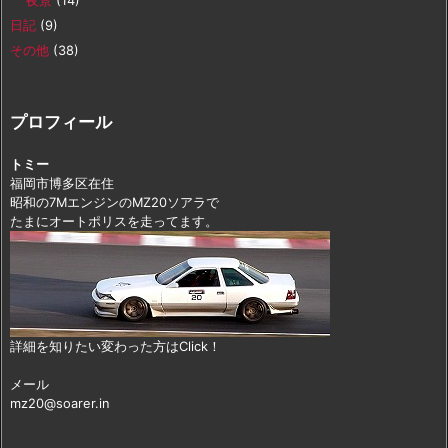
夜景
(14)
日記
(9)
その他
(38)
プロフィール
トミー
福岡市博多区在住
昭和の7MエンジンのMZ20ソアラで
たまにオートポリスを走ってます。
詳細を知りたい変わった方はClick！
メール
mz20@soarer.in