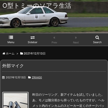
O型トミーのソアラ生活
«
»
Menu
Sidebar
Search
Prev
Next
ホーム
>
2021年12月13日
外部マイク
2021年12月13日
ZRX400
昨日のツーリング、新アイテムを試していました。
あ、モノは随分前から持っていたものですが。
ヘル
メット内のインカムのスピーカー近くの
チークパッ