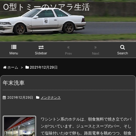
O型トミーのソアラ生活
«
»
Menu
Sidebar
Search
Prev
Next
ホーム
>
2021年12月29日
年末洗車
2021年12月29日
メンテナンス
ワシントン系のホテルは、朝食無料で焼き立てのパ
ンがついています。
ジュースとスープのバー、そし
て塩味付いたゆで卵も。
路面電車を眺めつつ、朝食