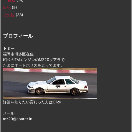
夜景
(14)
日記
(9)
その他
(38)
プロフィール
トミー
福岡市博多区在住
昭和の7MエンジンのMZ20ソアラで
たまにオートポリスを走ってます。
詳細を知りたい変わった方はClick！
メール
mz20@soarer.in