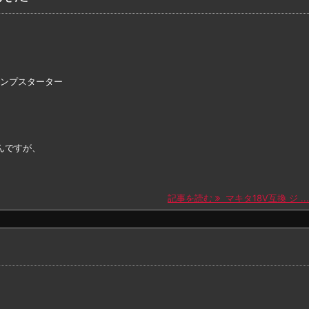
ジャンプスターター
んですが、
記事を読む
マキタ18V互換 ジ ...