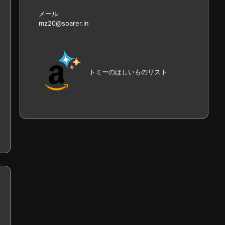
メール
mz20@soarer.in
トミーのほしいものリスト