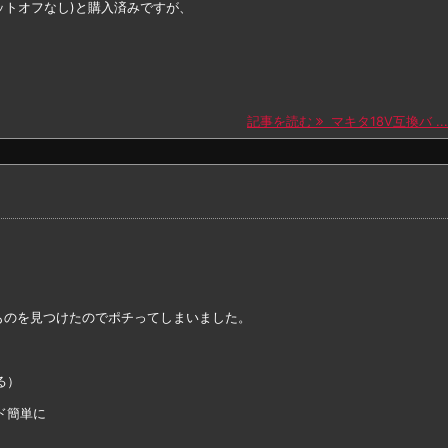
(カットオフなし)と購入済みですが、
記事を読む
マキタ18V互換バ ...
ものを見つけたのでポチってしまいました。
る）
ド簡単に