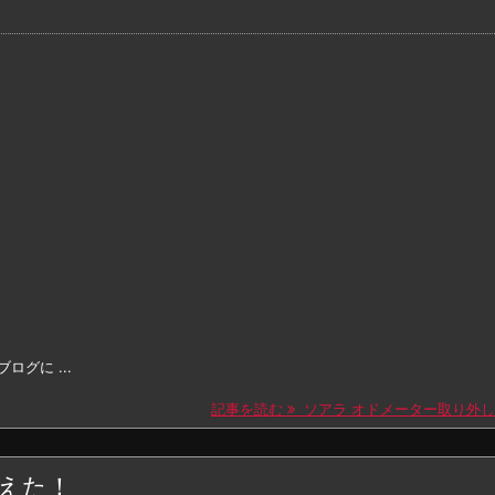
グに ...
記事を読む
ソアラ オドメーター取り外し
使えた！