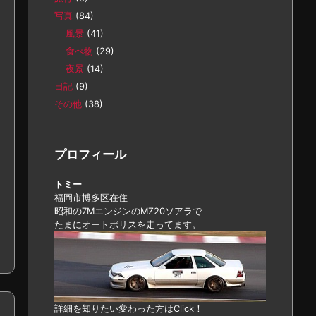
写真
(84)
風景
(41)
食べ物
(29)
夜景
(14)
日記
(9)
その他
(38)
プロフィール
トミー
福岡市博多区在住
昭和の7MエンジンのMZ20ソアラで
たまにオートポリスを走ってます。
詳細を知りたい変わった方はClick！