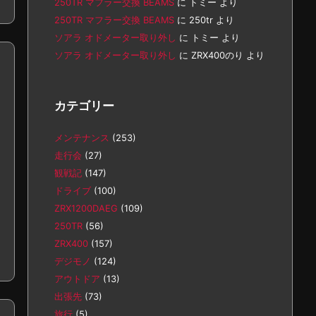
250TR マフラー交換 BEAMS
に
トミー
より
250TR マフラー交換 BEAMS
に
250tr
より
ソアラ オドメーター取り外し
に
トミー
より
ソアラ オドメーター取り外し
に
ZRX400のり
より
カテゴリー
メンテナンス
(253)
走行会
(27)
観戦記
(147)
ドライブ
(100)
ZRX1200DAEG
(109)
250TR
(56)
ZRX400
(157)
デジモノ
(124)
アウトドア
(13)
出張先
(73)
旅行
(5)