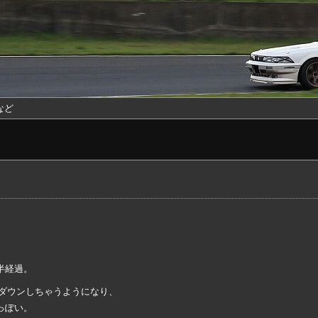
など
半経過。
トダウンしちゃうようになり、
っぽい。