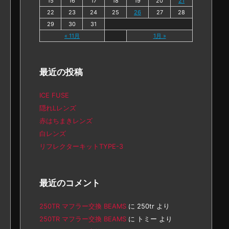
15
16
17
18
19
20
21
22
23
24
25
26
27
28
29
30
31
« 11月
1月 »
最近の投稿
ICE FUSE
隠れLレンズ
赤はちまきレンズ
白レンズ
リフレクターキットTYPE-3
最近のコメント
250TR マフラー交換 BEAMS
に
250tr
より
250TR マフラー交換 BEAMS
に
トミー
より