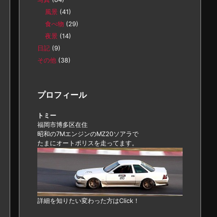
風景
(41)
食べ物
(29)
夜景
(14)
日記
(9)
その他
(38)
プロフィール
トミー
福岡市博多区在住
昭和の7MエンジンのMZ20ソアラで
たまにオートポリスを走ってます。
詳細を知りたい変わった方はClick！