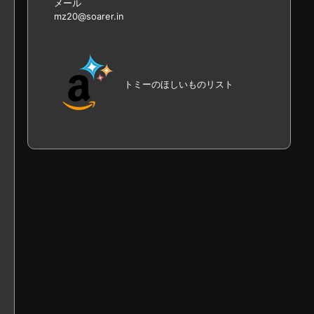
メール
mz20@soarer.in
トミーのほしいものリスト