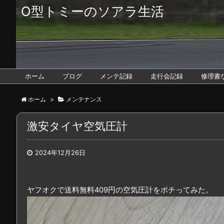
O型トミーのソアラ生活
ホーム
ブログ
メンテ記録
走行会記録
修理書
ホーム
>
メンテナンス
激安タイヤ空気圧計
2024年12月26日
ヤフオクで送料無料409円の空気圧計をポチってみた。