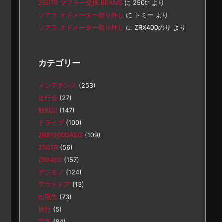
250TR マフラー交換 BEAMS
に
250tr
より
ソアラ オドメーター取り外し
に
トミー
より
ソアラ オドメーター取り外し
に
ZRX400のり
より
カテゴリー
メンテナンス
(253)
走行会
(27)
観戦記
(147)
ドライブ
(100)
ZRX1200DAEG
(109)
250TR
(56)
ZRX400
(157)
デジモノ
(124)
アウトドア
(13)
出張先
(73)
旅行
(5)
写真
(84)