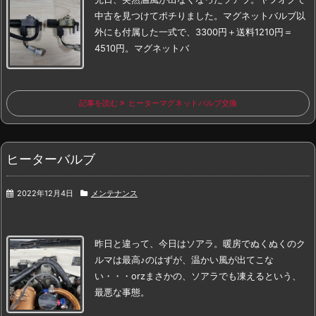
中古を見つけてポチりました。
マグネットバルブ以
外にも付属した一式で、3300円＋送料1210円＝
4510円。
マグネットバ
記事を読む
ヒーターマグネットバルブ交換
ヒーターバルブ
2022年12月4日
メンテナンス
昨日と違って、今日はソアラ。
暖房でぬくぬくのク
ルマは最高♪
のはずが、温かい風が出てこな
い・・・orz
まさかの、ソアラでも凍えるという、
最悪な事態。