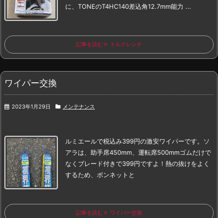
に、TONEのT4HC140
差込角12.7mm
能力 ...
記事を読む
トルクレンチ
ワイパー交換
2023年1月29日
メンテナンス
ルミエールで税込み399円の激安ワイパーです。
ソ
アラは、助手席450mm、運転席500mm
ゴムだけで
なくブレード付きで399円ですよ！
熱の抜けをよく
するため、ボンネットと
記事を読む
ワイパー交換