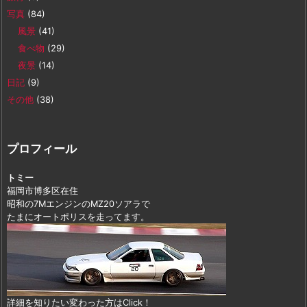
写真
(84)
風景
(41)
食べ物
(29)
夜景
(14)
日記
(9)
その他
(38)
プロフィール
トミー
福岡市博多区在住
昭和の7MエンジンのMZ20ソアラで
たまにオートポリスを走ってます。
詳細を知りたい変わった方はClick！