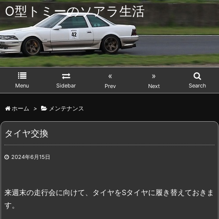
O型トミーのソアラ生活
«
»
Menu
Sidebar
Search
Prev
Next
ホーム
>
メンテナンス
タイヤ交換
2024年6月15日
来週末の走行会に向けて、タイヤをSタイヤに履き替えておきま
す。