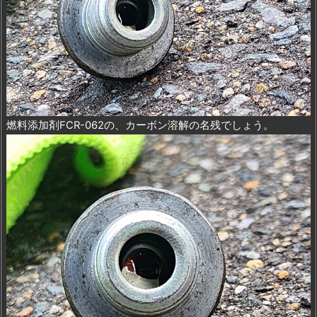
燃料添加剤FCR-062の、カーボン溶解の名残でしょう。