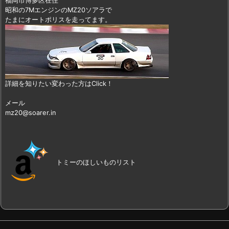
福岡市博多区在住
昭和の7MエンジンのMZ20ソアラで
たまにオートポリスを走ってます。
詳細を知りたい変わった方はClick！
メール
mz20@soarer.in
トミーのほしいものリスト