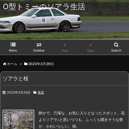
O型トミーのソアラ生活
«
»
Menu
Sidebar
Search
Prev
Next
ホーム
>
2023年3月29日
ソアラと桜
2023年3月29日
風景
静かで、穴場な、お気に入りとなったスポット。
花
より
ソアラ♪
と思いつつも、
ふっくら開きそうな蕾
が、かわいらしい、桜。