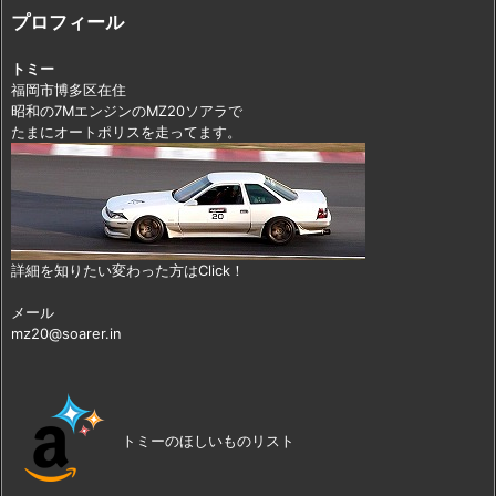
プロフィール
トミー
福岡市博多区在住
昭和の7MエンジンのMZ20ソアラで
たまにオートポリスを走ってます。
詳細を知りたい変わった方はClick！
メール
mz20@soarer.in
トミーのほしいものリスト