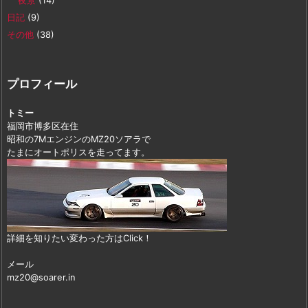
夜景
(14)
日記
(9)
その他
(38)
プロフィール
トミー
福岡市博多区在住
昭和の7MエンジンのMZ20ソアラで
たまにオートポリスを走ってます。
詳細を知りたい変わった方はClick！
メール
mz20@soarer.in