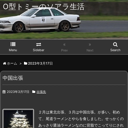
O型トミーのソアラ生活
«
»
Menu
Sidebar
Search
Prev
Next
ホーム
>
2023年3月17日
中国出張
2023年3月17日
出張先
２月は東北出張、
３月は中国出張。が多い。
初め
て、尾道ラーメンとやらを食しました。
せっかくの
あっさり醤油ラーメンなのに背脂でこってりにされ