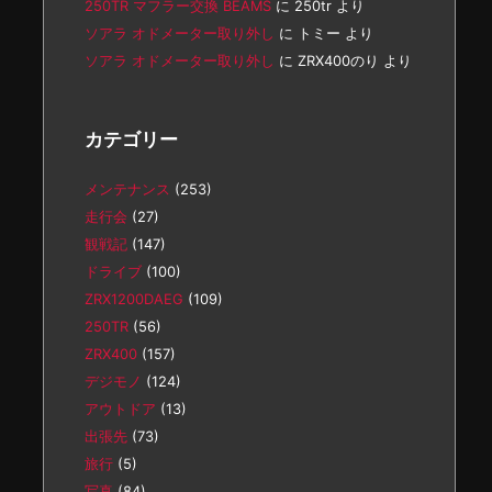
250TR マフラー交換 BEAMS
に
250tr
より
ソアラ オドメーター取り外し
に
トミー
より
ソアラ オドメーター取り外し
に
ZRX400のり
より
カテゴリー
メンテナンス
(253)
走行会
(27)
観戦記
(147)
ドライブ
(100)
ZRX1200DAEG
(109)
250TR
(56)
ZRX400
(157)
デジモノ
(124)
アウトドア
(13)
出張先
(73)
旅行
(5)
写真
(84)