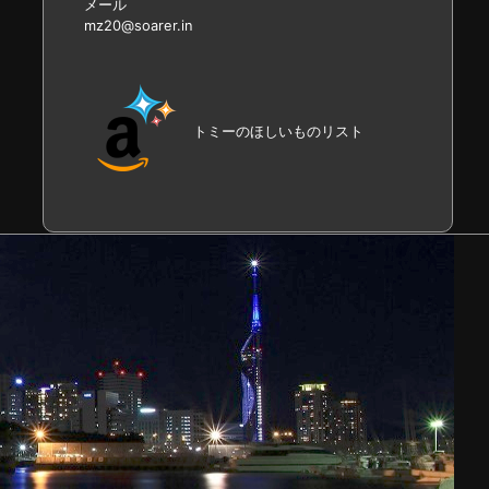
メール
mz20@soarer.in
トミーのほしいものリスト