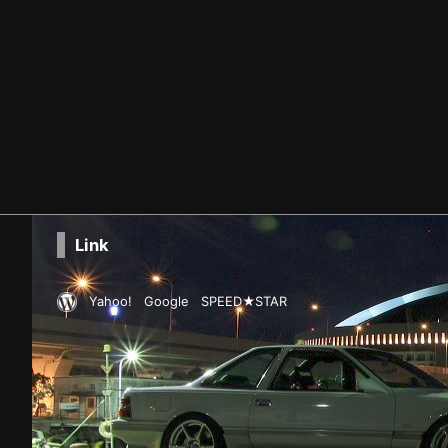
Link
Yahoo!
Google
SPEED★STAR