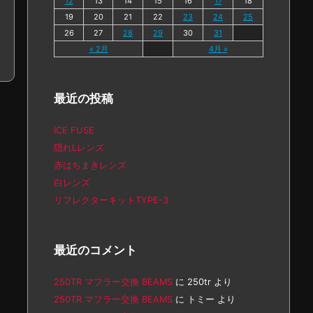
12
13
14
15
16
17
18
19
20
21
22
23
24
25
26
27
28
29
30
31
« 2月
4月 »
最近の投稿
ICE FUSE
隠れLレンズ
赤はちまきレンズ
白レンズ
リフレクターキットTYPE-3
最近のコメント
250TR マフラー交換 BEAMS
に
250tr
より
250TR マフラー交換 BEAMS
に
トミー
より