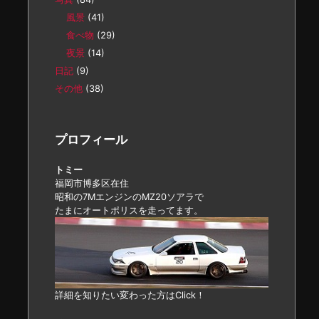
風景
(41)
食べ物
(29)
夜景
(14)
日記
(9)
その他
(38)
プロフィール
トミー
福岡市博多区在住
昭和の7MエンジンのMZ20ソアラで
たまにオートポリスを走ってます。
詳細を知りたい変わった方はClick！