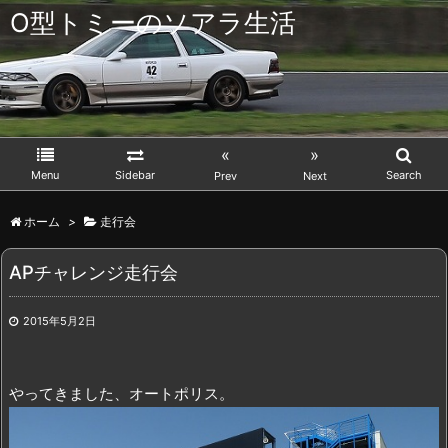
O型トミーのソアラ生活
«
»
Menu
Sidebar
Search
Prev
Next
ホーム
>
走行会
APチャレンジ走行会
2015年5月2日
やってきました、オートポリス。