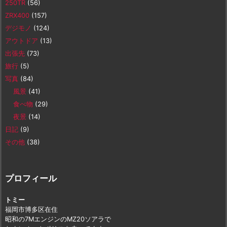
250TR
(56)
ZRX400
(157)
デジモノ
(124)
アウトドア
(13)
出張先
(73)
旅行
(5)
写真
(84)
風景
(41)
食べ物
(29)
夜景
(14)
日記
(9)
その他
(38)
プロフィール
トミー
福岡市博多区在住
昭和の7MエンジンのMZ20ソアラで