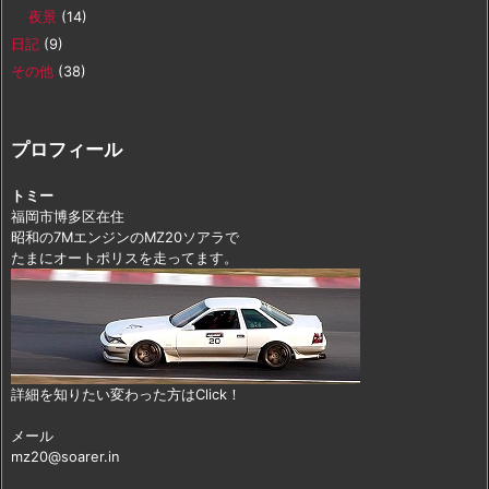
夜景
(14)
日記
(9)
その他
(38)
プロフィール
トミー
福岡市博多区在住
昭和の7MエンジンのMZ20ソアラで
たまにオートポリスを走ってます。
詳細を知りたい変わった方はClick！
メール
mz20@soarer.in