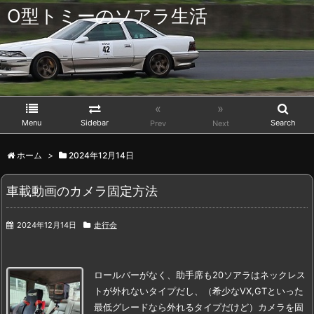
O型トミーのソアラ生活
«
»
Menu
Sidebar
Search
Prev
Next
ホーム
>
2024年12月14日
車載動画のカメラ固定方法
2024年12月14日
走行会
ロールバーがなく、
助手席も20ソアラはネックレス
トが外れないタイプだし、
（希少なVX,GTといった
最低グレードなら外れるタイプだけど）
カメラを固