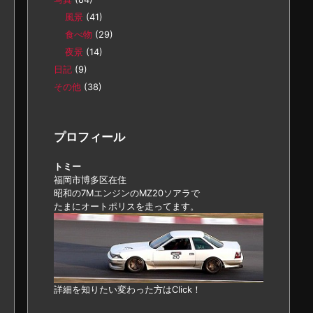
風景
(41)
食べ物
(29)
夜景
(14)
日記
(9)
その他
(38)
プロフィール
トミー
福岡市博多区在住
昭和の7MエンジンのMZ20ソアラで
たまにオートポリスを走ってます。
詳細を知りたい変わった方はClick！