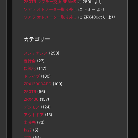
250TR マフラー交換 BEAMS
に
250tr
より
ソアラ オドメーター取り外し
に
トミー
より
ソアラ オドメーター取り外し
に
ZRX400のり
より
カテゴリー
メンテナンス
(253)
走行会
(27)
観戦記
(147)
ドライブ
(100)
ZRX1200DAEG
(109)
250TR
(56)
ZRX400
(157)
デジモノ
(124)
アウトドア
(13)
出張先
(73)
旅行
(5)
写真
(84)