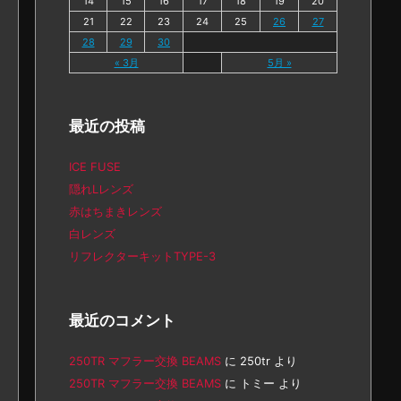
14
15
16
17
18
19
20
21
22
23
24
25
26
27
28
29
30
« 3月
5月 »
最近の投稿
ICE FUSE
隠れLレンズ
赤はちまきレンズ
白レンズ
リフレクターキットTYPE-3
最近のコメント
250TR マフラー交換 BEAMS
に
250tr
より
250TR マフラー交換 BEAMS
に
トミー
より