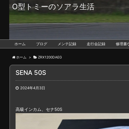
O型トミーのソアラ生活
ホーム
ブログ
メンテ記録
走行会記録
修理書
ホーム
>
ZRX1200DAEG
SENA 50S
2024年4月3日
高級インカム、セナ50S