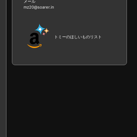
メール
mz20@soarer.in
トミーのほしいものリスト