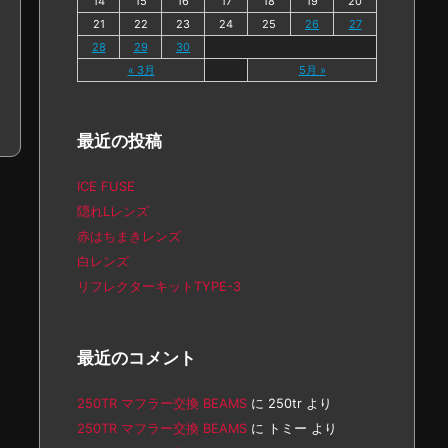
14
15
16
17
18
19
20
21
22
23
24
25
26
27
28
29
30
« 3月
5月 »
最近の投稿
ICE FUSE
隠れLレンズ
赤はちまきレンズ
白レンズ
リフレクターキットTYPE-3
最近のコメント
250TR マフラー交換 BEAMS
に
250tr
より
250TR マフラー交換 BEAMS
に
トミー
より