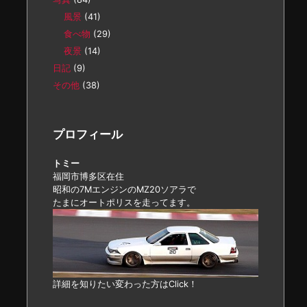
風景
(41)
食べ物
(29)
夜景
(14)
日記
(9)
その他
(38)
プロフィール
トミー
福岡市博多区在住
昭和の7MエンジンのMZ20ソアラで
たまにオートポリスを走ってます。
詳細を知りたい変わった方はClick！