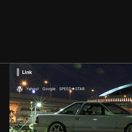
Link
Yahoo!
Google
SPEED★STAR