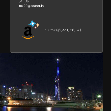
メール
mz20@soarer.in
トミーのほしいものリスト