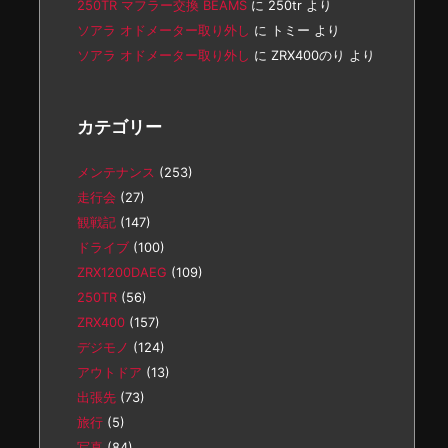
250TR マフラー交換 BEAMS
に
250tr
より
ソアラ オドメーター取り外し
に
トミー
より
ソアラ オドメーター取り外し
に
ZRX400のり
より
カテゴリー
メンテナンス
(253)
走行会
(27)
観戦記
(147)
ドライブ
(100)
ZRX1200DAEG
(109)
250TR
(56)
ZRX400
(157)
デジモノ
(124)
アウトドア
(13)
出張先
(73)
旅行
(5)
写真
(84)