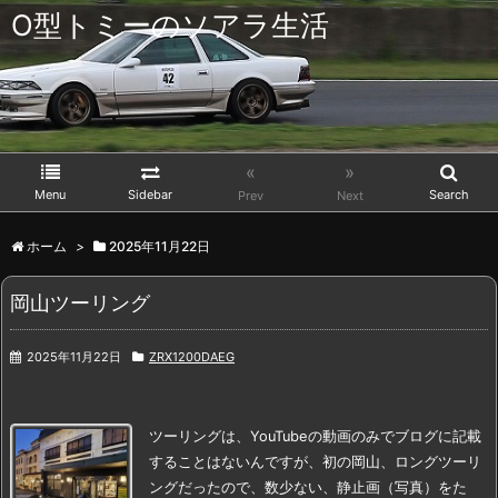
O型トミーのソアラ生活
«
»
Menu
Sidebar
Search
Prev
Next
ホーム
>
2025年11月22日
岡山ツーリング
2025年11月22日
ZRX1200DAEG
ツーリングは、YouTubeの動画のみでブログに記載
することはないんですが、
初の岡山、ロングツーリ
ングだったので、
数少ない、静止画（写真）を
た