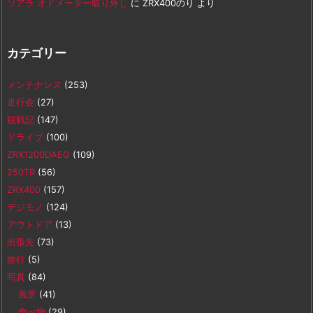
ソアラ オドメーター取り外し
に
ZRX400のり
より
カテゴリー
メンテナンス
(253)
走行会
(27)
観戦記
(147)
ドライブ
(100)
ZRX1200DAEG
(109)
250TR
(56)
ZRX400
(157)
デジモノ
(124)
アウトドア
(13)
出張先
(73)
旅行
(5)
写真
(84)
風景
(41)
食べ物
(29)