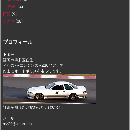
夜景
(14)
日記
(9)
その他
(38)
プロフィール
トミー
福岡市博多区在住
昭和の7MエンジンのMZ20ソアラで
たまにオートポリスを走ってます。
詳細を知りたい変わった方はClick！
メール
mz20@soarer.in