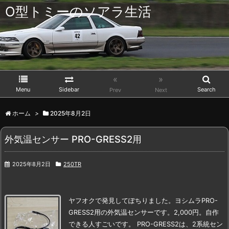
O型トミーのソアラ生活
«
»
Menu
Sidebar
Search
Prev
Next
ホーム
>
2025年8月2日
外気温センサー PRO-GRESS2用
2025年8月2日
250TR
ヤフオクで発見してぽちりました。
ヨシムラPRO-
GRESS2用の外気温センサーです。2,000円。
自作
できる人すごいです。
PRO-GRESS2は、2系統セン