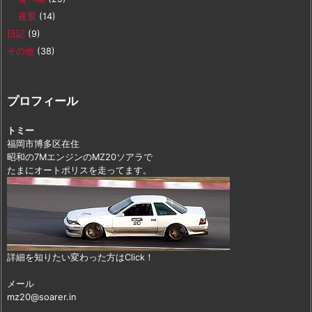
夜景
(14)
日記
(9)
その他
(38)
プロフィール
トミー
福岡市博多区在住
昭和の7MエンジンのMZ20ソアラで
たまにオートポリスを走ってます。
詳細を知りたい変わった方はClick！
メール
mz20@soarer.in