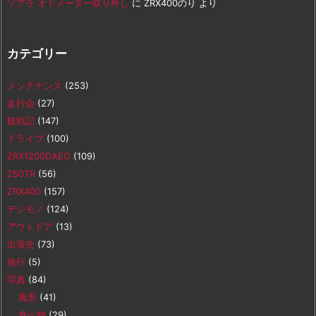
ソアラ オドメーター取り外し
に
ZRX400のり
より
カテゴリー
メンテナンス
(253)
走行会
(27)
観戦記
(147)
ドライブ
(100)
ZRX1200DAEG
(109)
250TR
(56)
ZRX400
(157)
デジモノ
(124)
アウトドア
(13)
出張先
(73)
旅行
(5)
写真
(84)
風景
(41)
食べ物
(29)