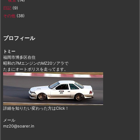
夜景
(14)
日記
(9)
その他
(38)
プロフィール
トミー
福岡市博多区在住
昭和の7MエンジンのMZ20ソアラで
たまにオートポリスを走ってます。
詳細を知りたい変わった方はClick！
メール
mz20@soarer.in