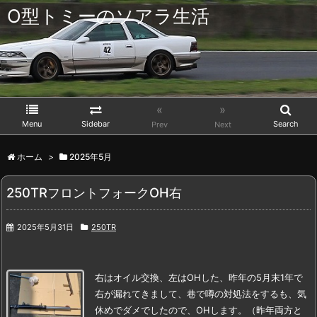
O型トミーのソアラ生活
«
»
Menu
Sidebar
Search
Prev
Next
ホーム
>
2025年5月
250TRフロントフォークOH右
2025年5月31日
250TR
右はオイル交換、左はOHした、昨年の5月末
1年で
右が漏れてきまして、巷で噂の対処法をするも、気
休めでダメでしたので、
OHします。（昨年両方と