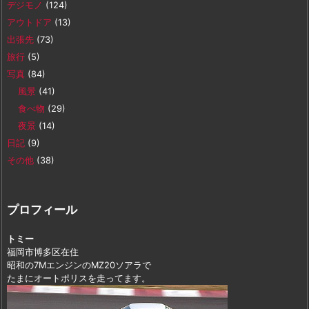
デジモノ
(124)
アウトドア
(13)
出張先
(73)
旅行
(5)
写真
(84)
風景
(41)
食べ物
(29)
夜景
(14)
日記
(9)
その他
(38)
プロフィール
トミー
福岡市博多区在住
昭和の7MエンジンのMZ20ソアラで
たまにオートポリスを走ってます。