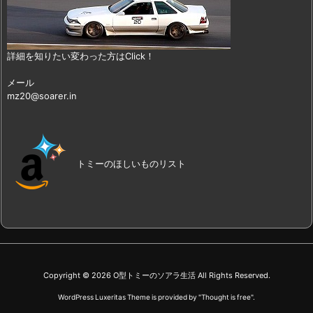
詳細を知りたい変わった方はClick！
メール
mz20@soarer.in
トミーのほしいものリスト
Copyright ©
2026
O型トミーのソアラ生活
All Rights Reserved.
WordPress Luxeritas Theme is provided by "
Thought is free
".