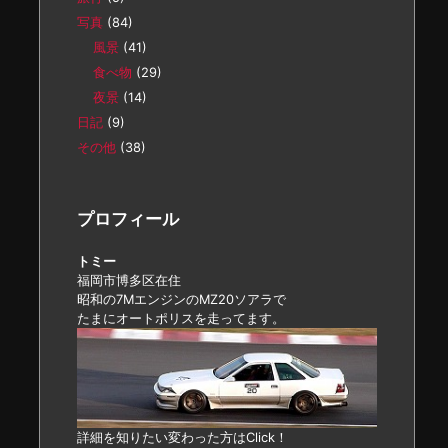
写真
(84)
風景
(41)
食べ物
(29)
夜景
(14)
日記
(9)
その他
(38)
プロフィール
トミー
福岡市博多区在住
昭和の7MエンジンのMZ20ソアラで
たまにオートポリスを走ってます。
詳細を知りたい変わった方はClick！