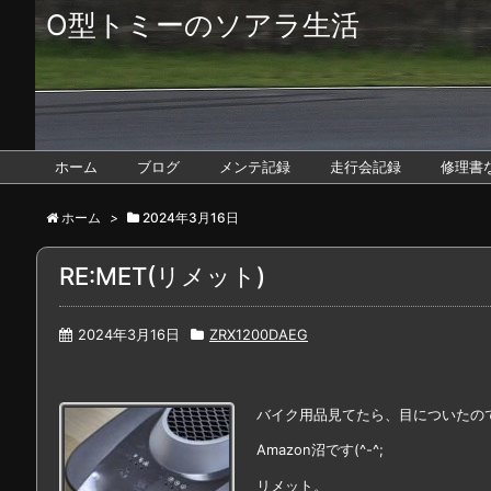
O型トミーのソアラ生活
ホーム
ブログ
メンテ記録
走行会記録
修理書
ホーム
>
2024年3月16日
RE:MET(リメット)
2024年3月16日
ZRX1200DAEG
バイク用品見てたら、目についたの
Amazon沼です(^-^;
リメット。