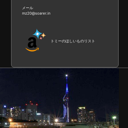
メール
mz20@soarer.in
トミーのほしいものリスト