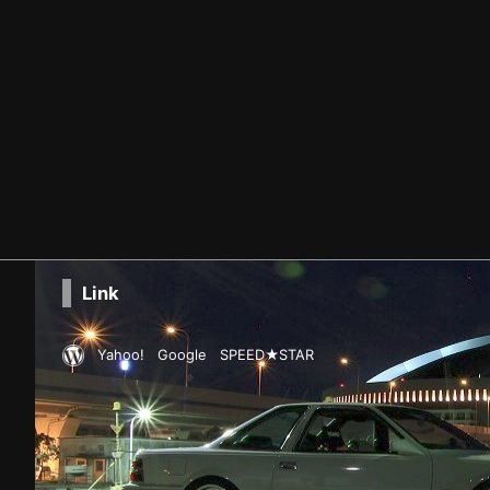
Link
Yahoo!
Google
SPEED★STAR