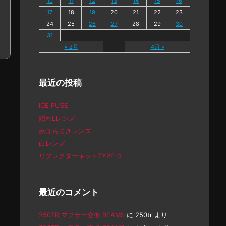
10
11
12
13
14
15
16
17
18
19
20
21
22
23
24
25
26
27
28
29
30
31
« 2月
4月 »
最近の投稿
ICE FUSE
隠れLレンズ
赤はちまきレンズ
白レンズ
リフレクターキットTYPE-3
最近のコメント
250TR マフラー交換 BEAMS
に
250tr
より