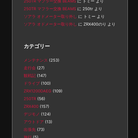
250TR マフラー交換 BEAMS
に
トミー
より
250TR マフラー交換 BEAMS
に
250tr
より
ソアラ オドメーター取り外し
に
トミー
より
ソアラ オドメーター取り外し
に
ZRX400のり
より
カテゴリー
メンテナンス
(253)
走行会
(27)
観戦記
(147)
ドライブ
(100)
ZRX1200DAEG
(109)
250TR
(56)
ZRX400
(157)
デジモノ
(124)
アウトドア
(13)
出張先
(73)
旅行
(5)