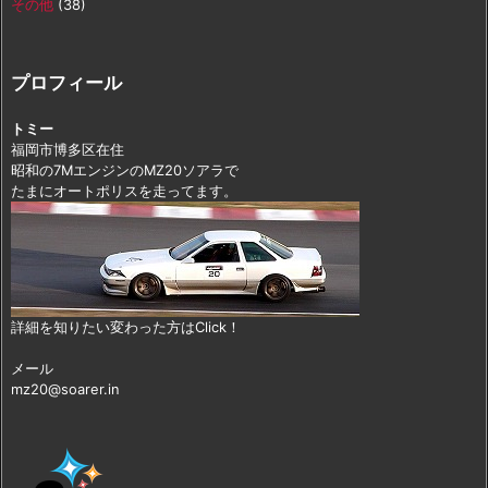
その他
(38)
プロフィール
トミー
福岡市博多区在住
昭和の7MエンジンのMZ20ソアラで
たまにオートポリスを走ってます。
詳細を知りたい変わった方はClick！
メール
mz20@soarer.in