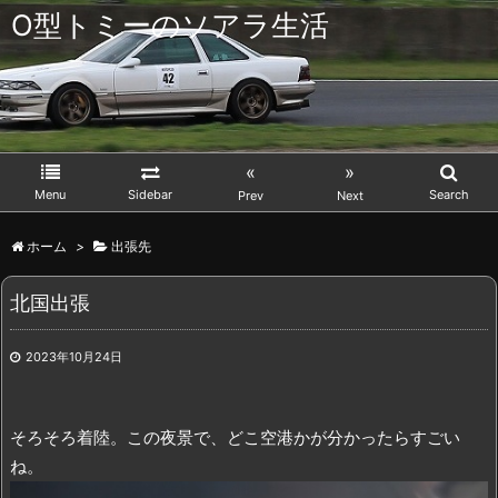
O型トミーのソアラ生活
«
»
Menu
Sidebar
Search
Prev
Next
ホーム
>
出張先
北国出張
2023年10月24日
そろそろ着陸。この夜景で、どこ空港かが分かったらすごい
ね。