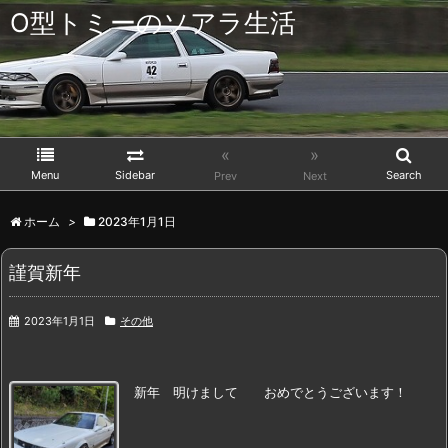
O型トミーのソアラ生活
«
»
Menu
Sidebar
Search
Prev
Next
ホーム
>
2023年1月1日
謹賀新年
2023年1月1日
その他
新年
明けまして
おめでとうございます！