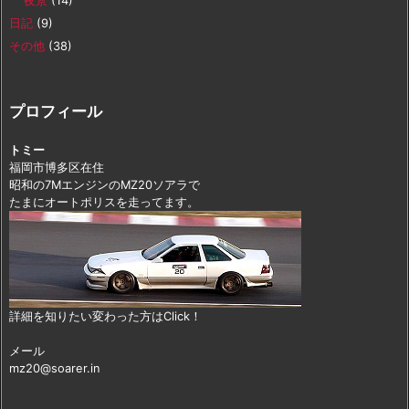
夜景
(14)
日記
(9)
その他
(38)
プロフィール
トミー
福岡市博多区在住
昭和の7MエンジンのMZ20ソアラで
たまにオートポリスを走ってます。
詳細を知りたい変わった方はClick！
メール
mz20@soarer.in