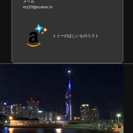
メール
mz20@soarer.in
トミーのほしいものリスト