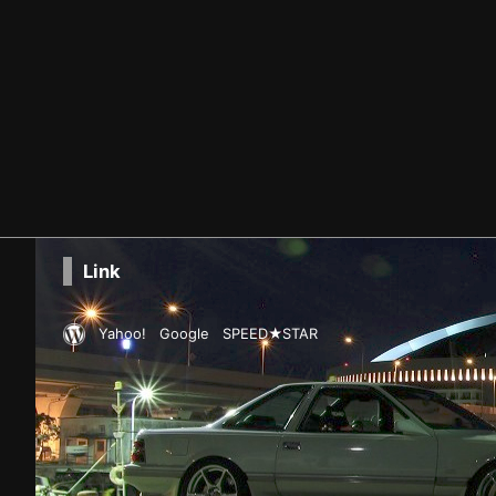
Link
Yahoo!
Google
SPEED★STAR