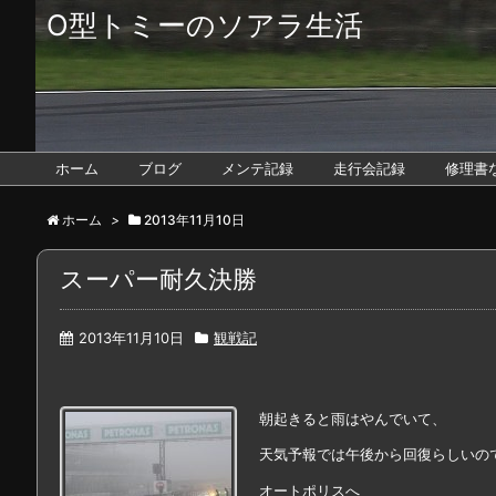
O型トミーのソアラ生活
ホーム
ブログ
メンテ記録
走行会記録
修理書
ホーム
>
2013年11月10日
スーパー耐久決勝
2013年11月10日
観戦記
朝起きると雨はやんでいて、
天気予報では午後から回復らしいの
オートポリスへ