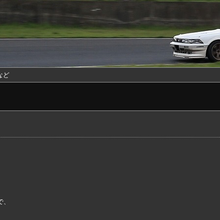
など
で、