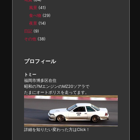
風景
(41)
食べ物
(29)
夜景
(14)
日記
(9)
その他
(38)
プロフィール
トミー
福岡市博多区在住
昭和の7MエンジンのMZ20ソアラで
たまにオートポリスを走ってます。
詳細を知りたい変わった方はClick！