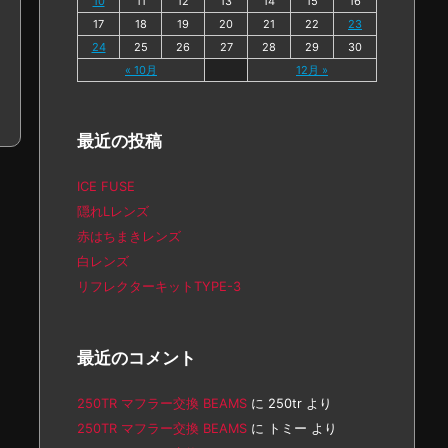
10
11
12
13
14
15
16
17
18
19
20
21
22
23
24
25
26
27
28
29
30
« 10月
12月 »
最近の投稿
ICE FUSE
隠れLレンズ
赤はちまきレンズ
白レンズ
リフレクターキットTYPE-3
最近のコメント
250TR マフラー交換 BEAMS
に
250tr
より
250TR マフラー交換 BEAMS
に
トミー
より