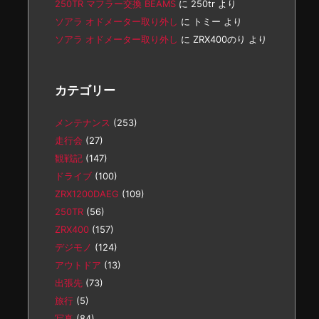
250TR マフラー交換 BEAMS
に
250tr
より
ソアラ オドメーター取り外し
に
トミー
より
ソアラ オドメーター取り外し
に
ZRX400のり
より
カテゴリー
メンテナンス
(253)
走行会
(27)
観戦記
(147)
ドライブ
(100)
ZRX1200DAEG
(109)
250TR
(56)
ZRX400
(157)
デジモノ
(124)
アウトドア
(13)
出張先
(73)
旅行
(5)
写真
(84)