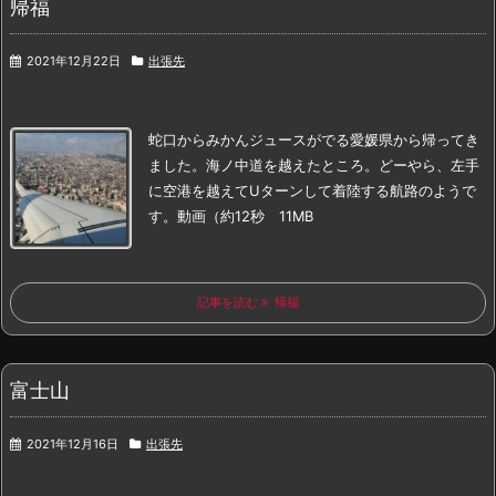
帰福
2021年12月22日
出張先
蛇口からみかんジュースがでる愛媛県から
帰ってき
ました。
海ノ中道を越えたところ。
どーやら、左手
に空港を越えてUターンして着陸する航路のようで
す。
動画（約12秒 11MB
記事を読む
帰福
富士山
2021年12月16日
出張先