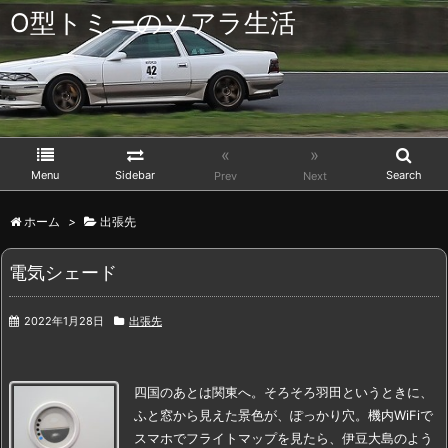
O型トミーのソアラ生活
«
»
Menu
Sidebar
Search
Prev
Next
ホーム
>
出張先
電気シェード
2022年1月28日
出張先
四国のあとは関東へ。
そろそろ羽田というときに、
ふと窓から見えた景色が、
ぽっかり穴。
機内WiFiで
スマホでフライトマップを見たら、伊豆大島のよう