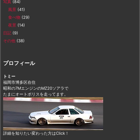
写真
(84)
風景
(41)
食べ物
(29)
夜景
(14)
日記
(9)
その他
(38)
プロフィール
トミー
福岡市博多区在住
昭和の7MエンジンのMZ20ソアラで
たまにオートポリスを走ってます。
詳細を知りたい変わった方はClick！