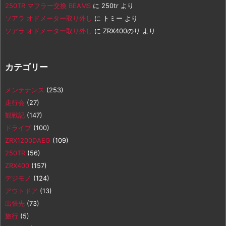
250TR マフラー交換 BEAMS
に
250tr
より
ソアラ オドメーター取り外し
に
トミー
より
ソアラ オドメーター取り外し
に
ZRX400のり
より
カテゴリー
メンテナンス
(253)
走行会
(27)
観戦記
(147)
ドライブ
(100)
ZRX1200DAEG
(109)
250TR
(56)
ZRX400
(157)
デジモノ
(124)
アウトドア
(13)
出張先
(73)
旅行
(5)