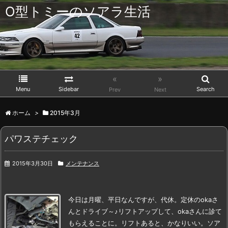
O型トミーのソアラ生活
«
»
Menu
Sidebar
Search
Prev
Next
ホーム
>
2015年3月
パワステチェック
2015年3月30日
メンテナンス
今日は月曜、平日なんですが、代休。
定休のokaさ
んとドライブ～♪
リフトアップして、okaさんに診て
もらえることに。
リフトあると、かなりいい。
ソア