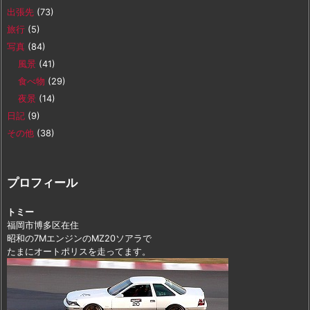
出張先
(73)
旅行
(5)
写真
(84)
風景
(41)
食べ物
(29)
夜景
(14)
日記
(9)
その他
(38)
プロフィール
トミー
福岡市博多区在住
昭和の7MエンジンのMZ20ソアラで
たまにオートポリスを走ってます。